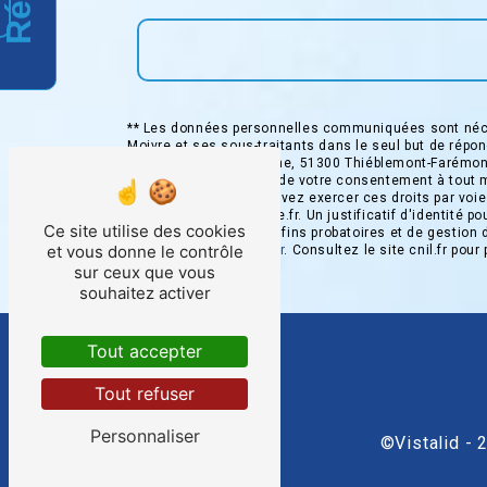
** Les données personnelles communiquées sont néces
Moivre et ses sous-traitants dans le seul but de ré
Moivre ZA de la Fontaine, 51300 Thiéblemont-Farémont 
d’opposition, de retrait de votre consentement à tout 
post-mortem. Vous pouvez exercer ces droits par voie
taxidelamoivre@orange.fr. Un justificatif d'identité
Ce site utilise des cookies
prescription légale aux fins probatoires et de gestion
et vous donne le contrôle
adresse:
Bloctel.gouv.fr
. Consultez le site cnil.fr pour
sur ceux que vous
souhaitez activer
Tout accepter
Tout refuser
Personnaliser
©
Vistalid
- 2