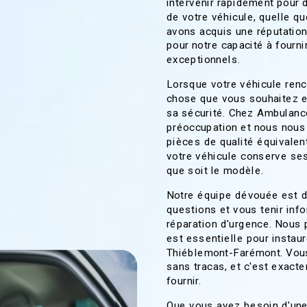
intervenir rapidement pour 
de votre véhicule, quelle q
avons acquis une réputatio
pour notre capacité à fourn
exceptionnels.
Lorsque votre véhicule renc
chose que vous souhaitez 
sa sécurité. Chez Ambulanc
préoccupation et nous nous
pièces de qualité équivalent
votre véhicule conserve se
que soit le modèle.
Notre équipe dévouée est d
questions et vous tenir in
réparation d'urgence. Nous
est essentielle pour instaur
Thiéblemont-Farémont. Vous
sans tracas, et c'est exac
fournir.
Que vous ayez besoin d'une