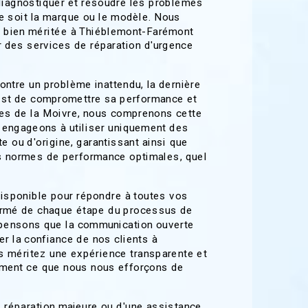
diagnostiquer et résoudre les problèmes
ue soit la marque ou le modèle. Nous
n bien méritée à Thiéblemont-Farémont
ir des services de réparation d'urgence
ontre un problème inattendu, la dernière
est de compromettre sa performance et
es de la Moivre, nous comprenons cette
 engageons à utiliser uniquement des
e ou d'origine, garantissant ainsi que
s normes de performance optimales, quel
isponible pour répondre à toutes vos
formé de chaque étape du processus de
 pensons que la communication ouverte
er la confiance de nos clients à
 méritez une expérience transparente et
tement ce que nous nous efforçons de
 réparation majeure ou d'une assistance