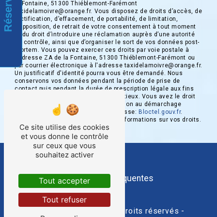
Réservation
la Fontaine, 51300 Thiéblemont-Farémont
taxidelamoivre@orange.fr. Vous disposez de droits d’accès, de
rectification, d’effacement, de portabilité, de limitation,
d’opposition, de retrait de votre consentement à tout moment
et du droit d’introduire une réclamation auprès d’une autorité
de contrôle, ainsi que d’organiser le sort de vos données post-
mortem. Vous pouvez exercer ces droits par voie postale à
l'adresse ZA de la Fontaine, 51300 Thiéblemont-Farémont ou
par courrier électronique à l'adresse taxidelamoivre@orange.fr.
Un justificatif d'identité pourra vous être demandé. Nous
conservons vos données pendant la période de prise de
contact puis pendant la durée de prescription légale aux fins
probatoires et de gestion des contentieux. Vous avez le droit
de vous inscrire sur la liste d'opposition au démarchage
téléphonique, disponible à cette adresse:
Bloctel.gouv.fr
.
Consultez le site cnil.fr pour plus d’informations sur vos droits.
Ce site utilise des cookies
et vous donne le contrôle
sur ceux que vous
souhaitez activer
Recherches fréquentes
Tout accepter
Tout refuser
©
Vistalid
- 2026 - Tous droits réservés -