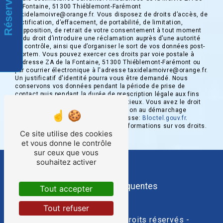
Réservation
la Fontaine, 51300 Thiéblemont-Farémont
taxidelamoivre@orange.fr. Vous disposez de droits d’accès, de
rectification, d’effacement, de portabilité, de limitation,
d’opposition, de retrait de votre consentement à tout moment
et du droit d’introduire une réclamation auprès d’une autorité
de contrôle, ainsi que d’organiser le sort de vos données post-
mortem. Vous pouvez exercer ces droits par voie postale à
l'adresse ZA de la Fontaine, 51300 Thiéblemont-Farémont ou
par courrier électronique à l'adresse taxidelamoivre@orange.fr.
Un justificatif d'identité pourra vous être demandé. Nous
conservons vos données pendant la période de prise de
contact puis pendant la durée de prescription légale aux fins
probatoires et de gestion des contentieux. Vous avez le droit
de vous inscrire sur la liste d'opposition au démarchage
téléphonique, disponible à cette adresse:
Bloctel.gouv.fr
.
Consultez le site cnil.fr pour plus d’informations sur vos droits.
Ce site utilise des cookies
et vous donne le contrôle
sur ceux que vous
souhaitez activer
Recherches fréquentes
Tout accepter
Tout refuser
©
Vistalid
- 2026 - Tous droits réservés -