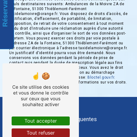
Réservation
seuls destinataires suivants: Ambulances de la Moivre ZA de
la Fontaine, 51300 Thiéblemont-Farémont
taxidelamoivre@orange.fr. Vous disposez de droits d’accès, de
rectification, d’effacement, de portabilité, de limitation,
d’opposition, de retrait de votre consentement à tout moment
et du droit d’introduire une réclamation auprès d’une autorité
de contrôle, ainsi que d’organiser le sort de vos données post-
mortem. Vous pouvez exercer ces droits par voie postale à
l'adresse ZA de la Fontaine, 51300 Thiéblemont-Farémont ou
par courrier électronique à l'adresse taxidelamoivre@orange.fr.
Un justificatif d'identité pourra vous être demandé. Nous
conservons vos données pendant la période de prise de
contact puis pendant la durée de prescription légale aux fins
probatoires et de gestion des contentieux. Vous avez le droit
de vous inscrire sur la liste d'opposition au démarchage
téléphonique, disponible à cette adresse:
Bloctel.gouv.fr
.
Consultez le site cnil.fr pour plus d’informations sur vos droits.
Ce site utilise des cookies
et vous donne le contrôle
sur ceux que vous
souhaitez activer
Recherches fréquentes
Tout accepter
Tout refuser