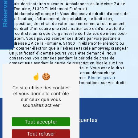
Réservation
seuls destinataires suivants: Ambulances de la Moivre ZA de
la Fontaine, 51300 Thiéblemont-Farémont
taxidelamoivre@orange.fr. Vous disposez de droits d’accès, de
rectification, d’effacement, de portabilité, de limitation,
d’opposition, de retrait de votre consentement à tout moment
et du droit d’introduire une réclamation auprès d’une autorité
de contrôle, ainsi que d’organiser le sort de vos données post-
mortem. Vous pouvez exercer ces droits par voie postale à
l'adresse ZA de la Fontaine, 51300 Thiéblemont-Farémont ou
par courrier électronique à l'adresse taxidelamoivre@orange.fr.
Un justificatif d'identité pourra vous être demandé. Nous
conservons vos données pendant la période de prise de
contact puis pendant la durée de prescription légale aux fins
probatoires et de gestion des contentieux. Vous avez le droit
de vous inscrire sur la liste d'opposition au démarchage
téléphonique, disponible à cette adresse:
Bloctel.gouv.fr
.
Consultez le site cnil.fr pour plus d’informations sur vos droits.
Ce site utilise des cookies
et vous donne le contrôle
sur ceux que vous
souhaitez activer
Recherches fréquentes
Tout accepter
Tout refuser