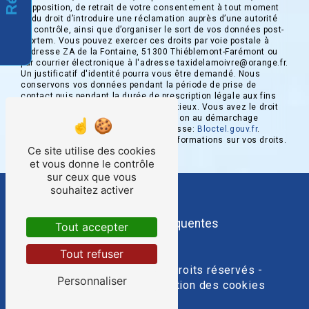
d’opposition, de retrait de votre consentement à tout moment
et du droit d’introduire une réclamation auprès d’une autorité
de contrôle, ainsi que d’organiser le sort de vos données post-
mortem. Vous pouvez exercer ces droits par voie postale à
l'adresse ZA de la Fontaine, 51300 Thiéblemont-Farémont ou
par courrier électronique à l'adresse taxidelamoivre@orange.fr.
Un justificatif d'identité pourra vous être demandé. Nous
conservons vos données pendant la période de prise de
contact puis pendant la durée de prescription légale aux fins
probatoires et de gestion des contentieux. Vous avez le droit
de vous inscrire sur la liste d'opposition au démarchage
téléphonique, disponible à cette adresse:
Bloctel.gouv.fr
.
Consultez le site cnil.fr pour plus d’informations sur vos droits.
Ce site utilise des cookies
et vous donne le contrôle
sur ceux que vous
souhaitez activer
Recherches fréquentes
Tout accepter
Tout refuser
©
Vistalid
- 2026 - Tous droits réservés -
Personnaliser
Mentions légales
-
Gestion des cookies