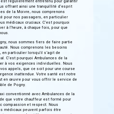
 est régulièrement entretenu pour garantir
 offrant ainsi une tranquillité d'esprit
ces de la Moivre, nous comprenons
té pour nos passagers, en particulier
vous médicaux cruciaux. C'est pourquoi
er à l'heure, à chaque fois, pour que
nous.
gny, nous sommes fiers de faire partie
nauté. Nous comprenons les besoins
en particulier lorsqu'il s'agit de
al. C'est pourquoi Ambulances de la
er à vos exigences individuelles. Nous
vos appels, que ce soit pour une course
urgence inattendue. Votre santé est notre
ut en œuvre pour vous offrir le service de
able de Pogny.
axi conventionné avec Ambulances de la
ude que votre chauffeur est formé pour
ec compassion et respect. Nous
s médicaux peuvent parfois être