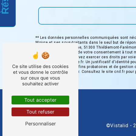
** Les données personnelles communiquées sont néces
Moivre et ses sous-traitants dans le seul but de ré
Moivre ZA de la Fontaine, 51300 Thiéblemont-Farémont 
d’opposition, de retrait de votre consentement à tout 
post-mortem. Vous pouvez exercer ces droits par voie
taxidelamoivre@orange.fr. Un justificatif d'identité
Ce site utilise des cookies
prescription légale aux fins probatoires et de gestion
et vous donne le contrôle
adresse:
Bloctel.gouv.fr
. Consultez le site cnil.fr pour
sur ceux que vous
souhaitez activer
Tout accepter
Tout refuser
Personnaliser
©
Vistalid
- 2