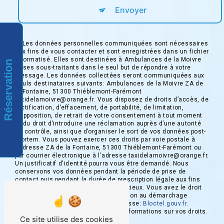
Envoyer
** Les données personnelles communiquées sont nécessaires
aux fins de vous contacter et sont enregistrées dans un fichier
informatisé. Elles sont destinées à Ambulances de la Moivre
Réservation
et ses sous-traitants dans le seul but de répondre à votre
message. Les données collectées seront communiquées aux
seuls destinataires suivants: Ambulances de la Moivre ZA de
la Fontaine, 51300 Thiéblemont-Farémont
taxidelamoivre@orange.fr. Vous disposez de droits d’accès, de
rectification, d’effacement, de portabilité, de limitation,
d’opposition, de retrait de votre consentement à tout moment
et du droit d’introduire une réclamation auprès d’une autorité
de contrôle, ainsi que d’organiser le sort de vos données post-
mortem. Vous pouvez exercer ces droits par voie postale à
l'adresse ZA de la Fontaine, 51300 Thiéblemont-Farémont ou
par courrier électronique à l'adresse taxidelamoivre@orange.fr.
Un justificatif d'identité pourra vous être demandé. Nous
conservons vos données pendant la période de prise de
contact puis pendant la durée de prescription légale aux fins
probatoires et de gestion des contentieux. Vous avez le droit
de vous inscrire sur la liste d'opposition au démarchage
téléphonique, disponible à cette adresse:
Bloctel.gouv.fr
.
Consultez le site cnil.fr pour plus d’informations sur vos droits.
Ce site utilise des cookies