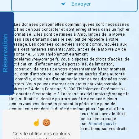
Envoyer
** Les données personnelles communiquées sont nécessaires
aux fins de vous contacter et sont enregistrées dans un fichier
informatisé. Elles sont destinées à Ambulances de la Moivre
Réservation
et ses sous-traitants dans le seul but de répondre à votre
message. Les données collectées seront communiquées aux
seuls destinataires suivants: Ambulances de la Moivre ZA de
la Fontaine, 51300 Thiéblemont-Farémont
taxidelamoivre@orange.fr. Vous disposez de droits d’accès, de
rectification, d’effacement, de portabilité, de limitation,
d’opposition, de retrait de votre consentement à tout moment
et du droit d’introduire une réclamation auprès d’une autorité
de contrôle, ainsi que d’organiser le sort de vos données post-
mortem. Vous pouvez exercer ces droits par voie postale à
l'adresse ZA de la Fontaine, 51300 Thiéblemont-Farémont ou
par courrier électronique à l'adresse taxidelamoivre@orange.fr.
Un justificatif d'identité pourra vous être demandé. Nous
conservons vos données pendant la période de prise de
contact puis pendant la durée de prescription légale aux fins
probatoires et de gestion des contentieux. Vous avez le droit
de vous inscrire sur la liste d'opposition au démarchage
téléphonique, disponible à cette adresse:
Bloctel.gouv.fr
.
Consultez le site cnil.fr pour plus d’informations sur vos droits.
Ce site utilise des cookies