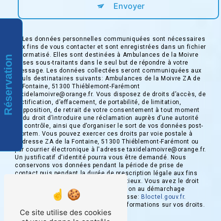
Envoyer
** Les données personnelles communiquées sont nécessaires
aux fins de vous contacter et sont enregistrées dans un fichier
informatisé. Elles sont destinées à Ambulances de la Moivre
Réservation
et ses sous-traitants dans le seul but de répondre à votre
message. Les données collectées seront communiquées aux
seuls destinataires suivants: Ambulances de la Moivre ZA de
la Fontaine, 51300 Thiéblemont-Farémont
taxidelamoivre@orange.fr. Vous disposez de droits d’accès, de
rectification, d’effacement, de portabilité, de limitation,
d’opposition, de retrait de votre consentement à tout moment
et du droit d’introduire une réclamation auprès d’une autorité
de contrôle, ainsi que d’organiser le sort de vos données post-
mortem. Vous pouvez exercer ces droits par voie postale à
l'adresse ZA de la Fontaine, 51300 Thiéblemont-Farémont ou
par courrier électronique à l'adresse taxidelamoivre@orange.fr.
Un justificatif d'identité pourra vous être demandé. Nous
conservons vos données pendant la période de prise de
contact puis pendant la durée de prescription légale aux fins
probatoires et de gestion des contentieux. Vous avez le droit
de vous inscrire sur la liste d'opposition au démarchage
téléphonique, disponible à cette adresse:
Bloctel.gouv.fr
.
Consultez le site cnil.fr pour plus d’informations sur vos droits.
Ce site utilise des cookies