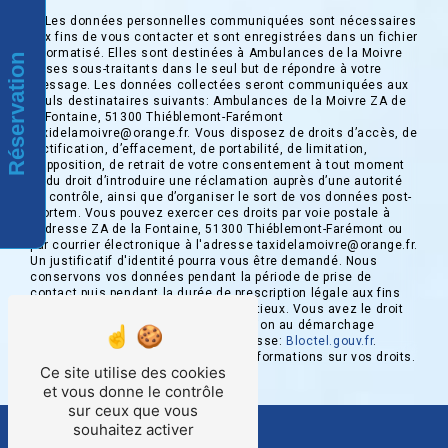
** Les données personnelles communiquées sont nécessaires
aux fins de vous contacter et sont enregistrées dans un fichier
informatisé. Elles sont destinées à Ambulances de la Moivre
Réservation
et ses sous-traitants dans le seul but de répondre à votre
message. Les données collectées seront communiquées aux
seuls destinataires suivants: Ambulances de la Moivre ZA de
la Fontaine, 51300 Thiéblemont-Farémont
taxidelamoivre@orange.fr. Vous disposez de droits d’accès, de
rectification, d’effacement, de portabilité, de limitation,
d’opposition, de retrait de votre consentement à tout moment
et du droit d’introduire une réclamation auprès d’une autorité
de contrôle, ainsi que d’organiser le sort de vos données post-
mortem. Vous pouvez exercer ces droits par voie postale à
l'adresse ZA de la Fontaine, 51300 Thiéblemont-Farémont ou
par courrier électronique à l'adresse taxidelamoivre@orange.fr.
Un justificatif d'identité pourra vous être demandé. Nous
conservons vos données pendant la période de prise de
contact puis pendant la durée de prescription légale aux fins
probatoires et de gestion des contentieux. Vous avez le droit
de vous inscrire sur la liste d'opposition au démarchage
téléphonique, disponible à cette adresse:
Bloctel.gouv.fr
.
Consultez le site cnil.fr pour plus d’informations sur vos droits.
Ce site utilise des cookies
et vous donne le contrôle
sur ceux que vous
souhaitez activer