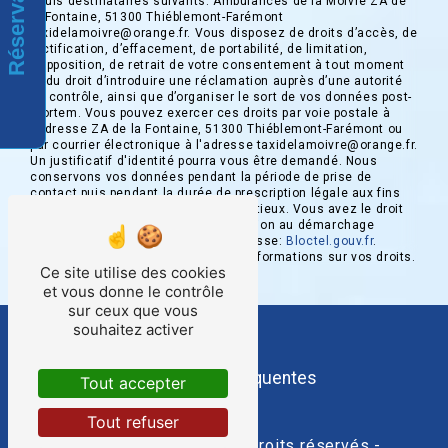
Réservation
seuls destinataires suivants: Ambulances de la Moivre ZA de
la Fontaine, 51300 Thiéblemont-Farémont
taxidelamoivre@orange.fr. Vous disposez de droits d’accès, de
rectification, d’effacement, de portabilité, de limitation,
d’opposition, de retrait de votre consentement à tout moment
et du droit d’introduire une réclamation auprès d’une autorité
de contrôle, ainsi que d’organiser le sort de vos données post-
mortem. Vous pouvez exercer ces droits par voie postale à
l'adresse ZA de la Fontaine, 51300 Thiéblemont-Farémont ou
par courrier électronique à l'adresse taxidelamoivre@orange.fr.
Un justificatif d'identité pourra vous être demandé. Nous
conservons vos données pendant la période de prise de
contact puis pendant la durée de prescription légale aux fins
probatoires et de gestion des contentieux. Vous avez le droit
de vous inscrire sur la liste d'opposition au démarchage
téléphonique, disponible à cette adresse:
Bloctel.gouv.fr
.
Consultez le site cnil.fr pour plus d’informations sur vos droits.
Ce site utilise des cookies
et vous donne le contrôle
sur ceux que vous
souhaitez activer
Recherches fréquentes
Tout accepter
Tout refuser
©
Vistalid
- 2026 - Tous droits réservés -