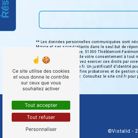
** Les données personnelles communiquées sont néces
Moivre et ses sous-traitants dans le seul but de ré
Moivre ZA de la Fontaine, 51300 Thiéblemont-Farémont 
d’opposition, de retrait de votre consentement à tout 
post-mortem. Vous pouvez exercer ces droits par voie
taxidelamoivre@orange.fr. Un justificatif d'identité
Ce site utilise des cookies
prescription légale aux fins probatoires et de gestion
et vous donne le contrôle
adresse:
Bloctel.gouv.fr
. Consultez le site cnil.fr pour
sur ceux que vous
souhaitez activer
Tout accepter
Tout refuser
Personnaliser
©
Vistalid
- 2