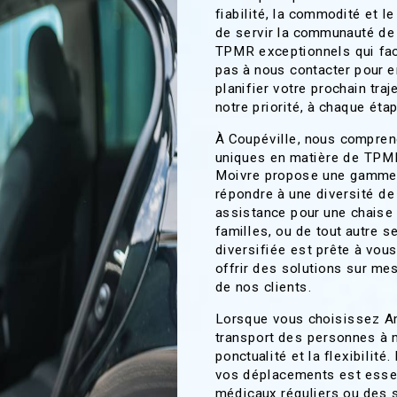
fiabilité, la commodité et 
de servir la communauté de
TPMR exceptionnels qui facil
pas à nous contacter pour e
planifier votre prochain traj
notre priorité, à chaque éta
À Coupéville, nous compren
uniques en matière de TPMR
Moivre propose une gamme 
répondre à une diversité de
assistance pour une chaise 
familles, ou de tout autre s
diversifiée est prête à vo
offrir des solutions sur me
de nos clients.
Lorsque vous choisissez Am
transport des personnes à m
ponctualité et la flexibilit
vos déplacements est essen
médicaux réguliers ou des s