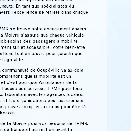
nelles pour répondre aux besoins
nauté. En tant que spécialistes du
ers l'excellence se reflète dans chaque
TPMR se trouve notre engagement envers
la Moivre s'assure que chaque véhicule
ux besoins des passagers à mobilité
ement sûr et accessible. Votre bien-être
mettons tout en œuvre pour garantir que
et agréable.
a communauté de Coupéville va au-delà
comprenons que la mobilité est un
, et c'est pourquoi Ambulances de la
er l'accès aux services TPMR pour tous.
collaboration avec les agences locales,
 et les organisations pour assurer une
ous pouvez compter sur nous pour être là
 besoin.
 de la Moivre pour vos besoins de TPMR,
n de transport qui met en avant la