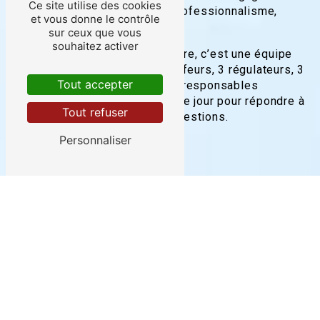
Ce site utilise des cookies
vous offrir un service alliant professionnalisme,
et vous donne le contrôle
ponctualité et convivialité.
sur ceux que vous
souhaitez activer
Ambulances & Taxis de la Moivre, c’est une équipe
soudée composée de 49 chauffeurs, 3 régulateurs, 3
Tout accepter
secrétaires, 1 mécanicien et 2 responsables
d’exploitation, mobilisés chaque jour pour répondre à
Tout refuser
vos besoins et à toutes vos questions.
Personnaliser
PLUS DE 30 VÉHICULES ET